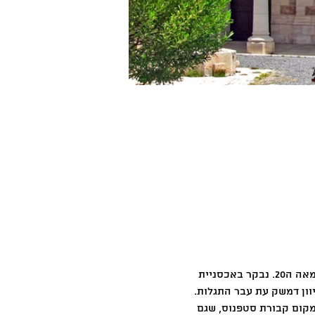
סיור לאורך הדרך שיוצאת משער שכם צפונה, לאורכה נבנו מוסדות נוצרים בסוף המאה ה19 וראשית המאה ה20. נבקר באכסניית 
ון דמשק עת עבר התגלות. 
מקום קבורת סטפנוס, שגם 